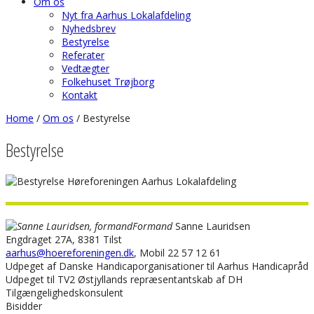
Om os
Nyt fra Aarhus Lokalafdeling
Nyhedsbrev
Bestyrelse
Referater
Vedtægter
Folkehuset Trøjborg
Kontakt
Home
/
Om os
/
Bestyrelse
Bestyrelse
Formand
Sanne Lauridsen
Engdraget 27A, 8381 Tilst
aarhus@hoereforeningen.dk
, Mobil 22 57 12 61
Udpeget af Danske Handicaporganisationer til Aarhus Handicapråd
Udpeget til TV2 Østjyllands repræsentantskab af DH
Tilgængelighedskonsulent
Bisidder