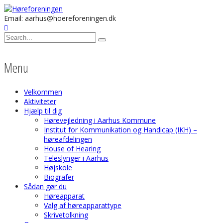
Email: aarhus@hoereforeningen.dk
Menu
Velkommen
Aktiviteter
Hjælp til dig
Hørevejledning i Aarhus Kommune
Institut for Kommunikation og Handicap (IKH) –
høreafdelingen
House of Hearing
Teleslynger i Aarhus
Højskole
Biografer
Sådan gør du
Høreapparat
Valg af høreapparattype
Skrivetolkning