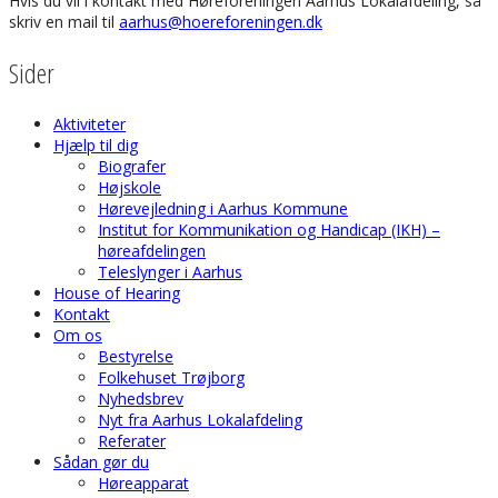
Hvis du vil i kontakt med Høreforeningen Aarhus Lokalafdeling, så
skriv en mail til
aarhus@hoereforeningen.dk
Sider
Aktiviteter
Hjælp til dig
Biografer
Højskole
Hørevejledning i Aarhus Kommune
Institut for Kommunikation og Handicap (IKH) –
høreafdelingen
Teleslynger i Aarhus
House of Hearing
Kontakt
Om os
Bestyrelse
Folkehuset Trøjborg
Nyhedsbrev
Nyt fra Aarhus Lokalafdeling
Referater
Sådan gør du
Høreapparat